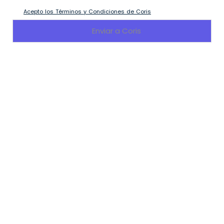
Acepto los Términos y Condiciones de Coris
Todos los derechos reservados |
©Coris 2025
.
Política de privacidad
|
Términos y condiciones
.