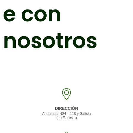
e con
nosotros
Te acompañamos
24/7
DIRECCIÓN
Andalucía N24 – 118 y Galicia
(Lo Floresta)