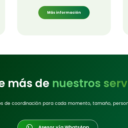
Más información
e más de
nuestros serv
os de coordinación para cada momento, tamaño, perso
Asesor vía WhatsApp