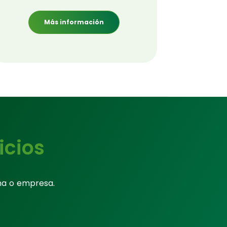
Más información
icios
na o empresa.