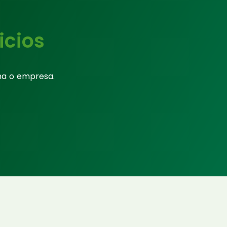
icios
na o empresa.