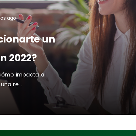
os ago
ionarte un
en 2022?
 cómo impacta al
una re ..