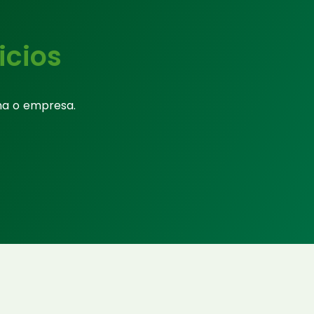
icios
na o empresa.