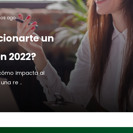
os ago
ionarte un
en 2022?
 cómo impacta al
una re ..